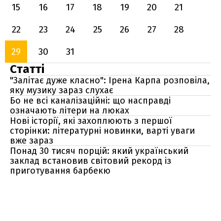
15
16
17
18
19
20
21
22
23
24
25
26
27
28
29
30
31
Статті
"Залітає дуже класно": Ірена Карпа розповіла,
яку музику зараз слухає
Бо не всі каналізаційні: що насправді
означають літери на люках
Нові історії, які захоплюють з першої
сторінки: літературні новинки, варті уваги
вже зараз
Понад 30 тисяч порцій: який український
заклад встановив світовий рекорд із
приготування барбекю