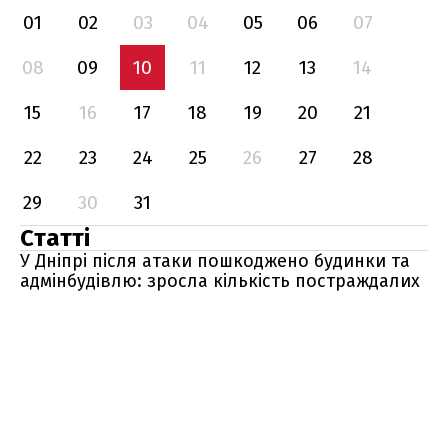
01
02
03
04
05
06
07
08
09
10
11
12
13
14
15
16
17
18
19
20
21
22
23
24
25
26
27
28
29
30
31
Статті
У Дніпрі після атаки пошкоджено будинки та
адмінбудівлю: зросла кількість постраждалих