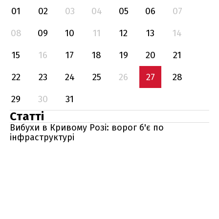
01
02
03
04
05
06
07
08
09
10
11
12
13
14
15
16
17
18
19
20
21
22
23
24
25
26
27
28
29
30
31
Статті
Вибухи в Кривому Розі: ворог б'є по
інфраструктурі