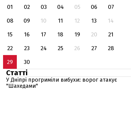
01
02
03
04
05
06
07
08
09
10
11
12
13
14
15
16
17
18
19
20
21
22
23
24
25
26
27
28
29
30
Статті
У Дніпрі прогриміли вибухи: ворог атакує
"Шахедами"