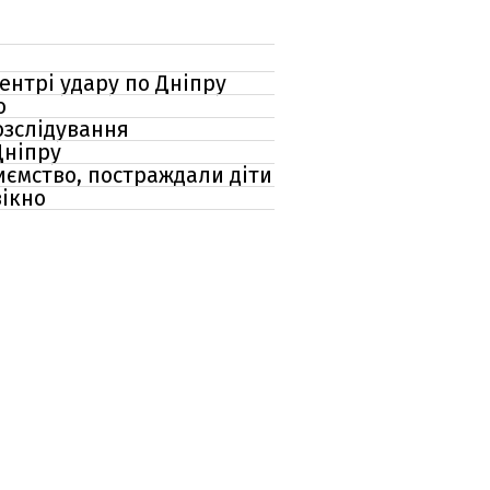
ентрі удару по Дніпру
о
озслідування
Дніпру
риємство, постраждали діти
вікно