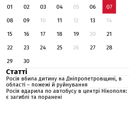
01
02
03
04
05
06
07
08
09
10
11
12
13
14
15
16
17
18
19
20
21
22
23
24
25
26
27
28
29
30
Статті
Росія вбила дитину на Дніпропетровщині, в
області – пожежі й руйнування
Росія вдарила по автобусу в центрі Нікополя:
є загиблі та поранені