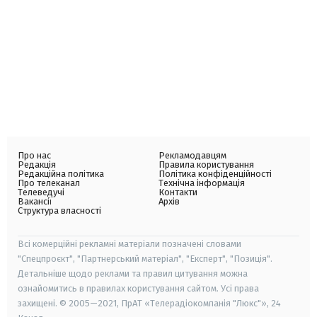
Про нас
Рекламодавцям
Редакція
Правила користування
Редакційна політика
Політика конфіденційності
Про телеканал
Технічна інформація
Телеведучі
Контакти
Вакансії
Архів
Структура власності
Всі комерційні рекламні матеріали позначені словами
"Спецпроєкт", "Партнерський матеріал", "Експерт", "Позиція".
Детальніше щодо реклами та правил цитування можна
ознайомитись в правилах користування сайтом. Усі права
захищені. © 2005—2021, ПрАТ «Телерадіокомпанія "Люкс"», 24