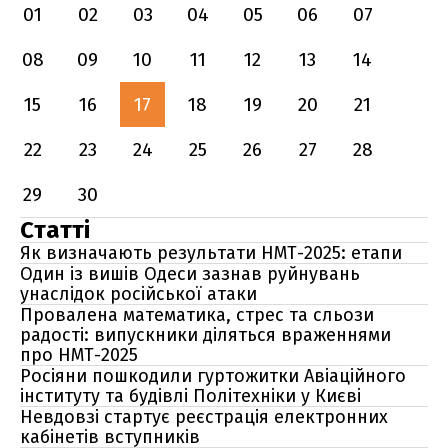
01
02
03
04
05
06
07
08
09
10
11
12
13
14
15
16
17
18
19
20
21
22
23
24
25
26
27
28
29
30
Статті
Як визначають результати НМТ-2025: етапи
Один із вишів Одеси зазнав руйнувань
унаслідок російської атаки
Провалена математика, стрес та сльози
радості: випускники діляться враженнями
про НМТ-2025
Росіяни пошкодили гуртожитки Авіаційного
інституту та будівлі Політехніки у Києві
Невдовзі стартує реєстрація електронних
кабінетів вступників