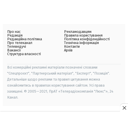
Про нас
Рекламодавцям
Редакція
Правила користування
Редакційна політика
Політика конфіденційності
Про телеканал
Технічна інформація
Телеведучі
Контакти
Вакансії
Архів
Структура власності
Всі комерційні рекламні матеріали позначені словами
"Спецпроєкт", "Партнерський матеріал", "Експерт", "Позиція".
Детальніше щодо реклами та правил цитування можна
ознайомитись в правилах користування сайтом. Усі права
захищені. © 2005—2021, ПрАТ «Телерадіокомпанія "Люкс"», 24
Канал.