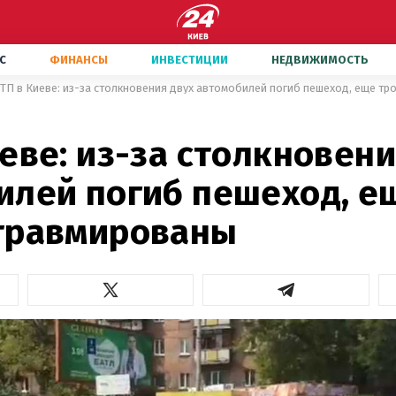
С
ФИНАНСЫ
ИНВЕСТИЦИИ
НЕДВИЖИМОСТЬ
ТП в Киеве: из-за столкновения двух автомобилей погиб пешеход, еще тр
еве: из-за столкновени
илей погиб пешеход, ещ
травмированы