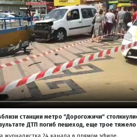
вблизи станции метро "Дорогожичи" столкнули
зультате ДТП погиб пешеход, еще трое тяжел
ла журналистка 24 канала в прямом эфире.