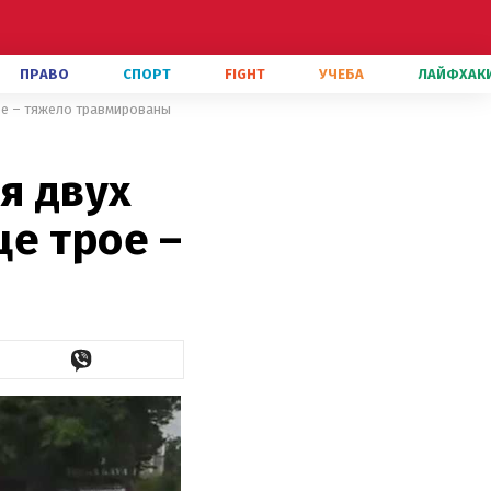
ПРАВО
СПОРТ
FIGHT
УЧЕБА
ЛАЙФХАК
ое – тяжело травмированы
я двух
е трое –