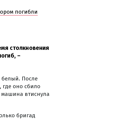
тором погибли
емя столкновения
погиб,
–
 белый. После
 где оно сбило
о машина втиснула
колько бригад