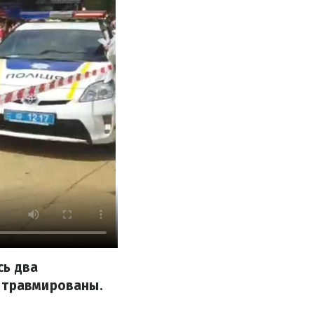
сь два
о травмированы.