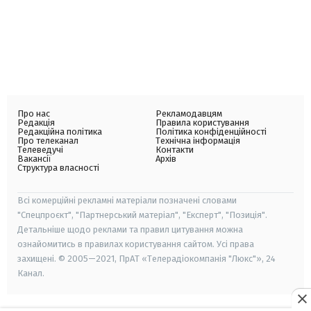
Про нас
Рекламодавцям
Редакція
Правила користування
Редакційна політика
Політика конфіденційності
Про телеканал
Технічна інформація
Телеведучі
Контакти
Вакансії
Архів
Структура власності
Всі комерційні рекламні матеріали позначені словами
"Спецпроєкт", "Партнерський матеріал", "Експерт", "Позиція".
Детальніше щодо реклами та правил цитування можна
ознайомитись в правилах користування сайтом. Усі права
захищені. © 2005—2021, ПрАТ «Телерадіокомпанія "Люкс"», 24
Канал.