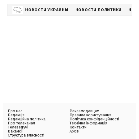
НОВОСТИ УКРАИНЫ
НОВОСТИ ПОЛИТИКИ
НОВ
Про нас
Рекламодавцям
Редакція
Правила користування
Редакційна політика
Політика конфіденційності
Про телеканал
Технічна інформація
Телеведучі
Контакти
Вакансії
Архів
Структура власності