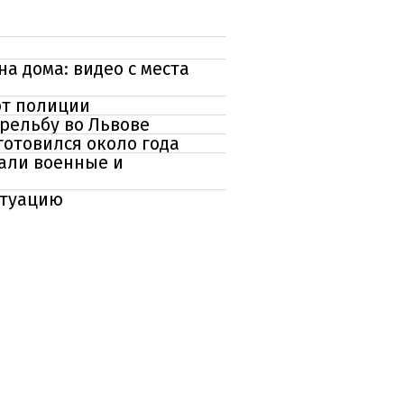
а дома: видео с места
от полиции
рельбу во Львове
готовился около года
али военные и
итуацию