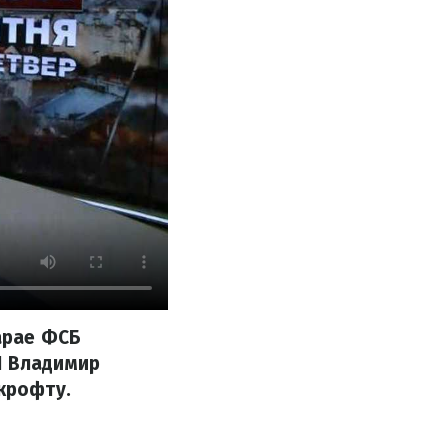
сарае ФСБ
Н Владимир
крофту.