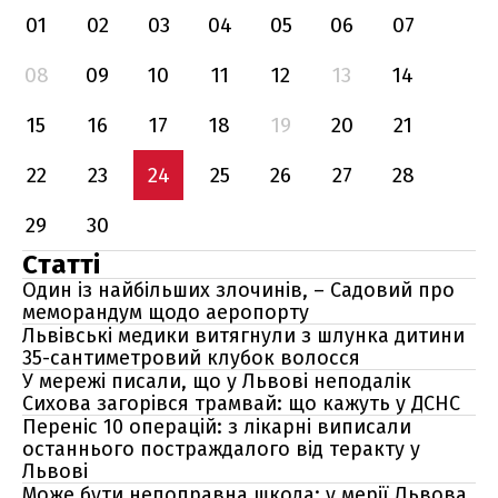
01
02
03
04
05
06
07
08
09
10
11
12
13
14
15
16
17
18
19
20
21
22
23
24
25
26
27
28
29
30
Статті
Один із найбільших злочинів, – Садовий про
меморандум щодо аеропорту
Львівські медики витягнули з шлунка дитини
35-сантиметровий клубок волосся
У мережі писали, що у Львові неподалік
Сихова загорівся трамвай: що кажуть у ДСНС
Переніс 10 операцій: з лікарні виписали
останнього постраждалого від теракту у
Львові
Може бути непоправна шкода: у мерії Львова