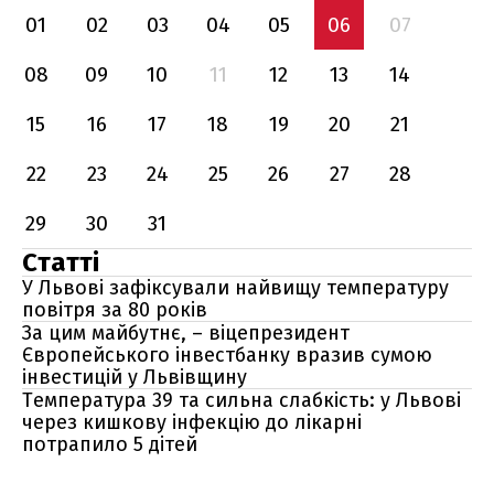
01
02
03
04
05
06
07
08
09
10
11
12
13
14
15
16
17
18
19
20
21
22
23
24
25
26
27
28
29
30
31
Статті
У Львові зафіксували найвищу температуру
повітря за 80 років
За цим майбутнє, – віцепрезидент
Європейського інвестбанку вразив сумою
інвестицій у Львівщину
Температура 39 та сильна слабкість: у Львові
через кишкову інфекцію до лікарні
потрапило 5 дітей