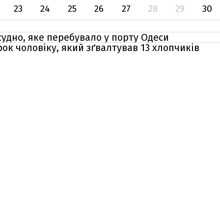
23
24
25
26
27
28
29
30
судно, яке перебувало у порту Одеси
ок чоловіку, який зґвалтував 13 хлопчиків