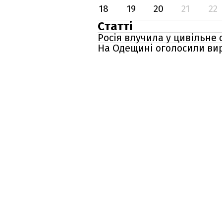
18
19
20
21
22
Статті
Росія влучила у цивільне 
На Одещині оголосили вир