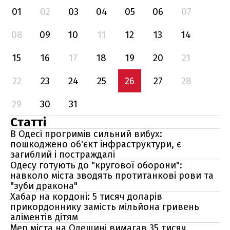
01
02
03
04
05
06
07
08
09
10
11
12
13
14
15
16
17
18
19
20
21
22
23
24
25
26
27
28
29
30
31
Статті
В Одесі прогримів сильний вибух:
пошкоджено об'єкт інфраструктури, є
загиблий і постраждалі
Одесу готують до "кругової оборони":
навколо міста зводять протитанкові рови та
"зуби дракона"
Хабар на кордоні: 5 тисяч доларів
прикордоннику замість мільйона гривень
аліментів дітям
Мер міста на Одещині вимагав 35 тисяч