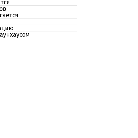
ются
ов
сается
сацию
таунхаусом