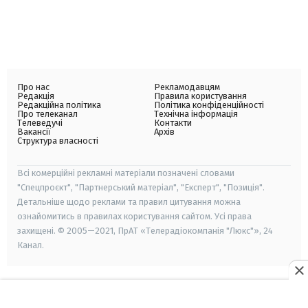
Про нас
Рекламодавцям
Редакція
Правила користування
Редакційна політика
Політика конфіденційності
Про телеканал
Технічна інформація
Телеведучі
Контакти
Вакансії
Архів
Структура власності
Всі комерційні рекламні матеріали позначені словами
"Спецпроєкт", "Партнерський матеріал", "Експерт", "Позиція".
Детальніше щодо реклами та правил цитування можна
ознайомитись в правилах користування сайтом. Усі права
захищені. © 2005—2021, ПрАТ «Телерадіокомпанія "Люкс"», 24
Канал.