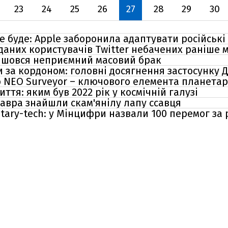
23
24
25
26
27
28
29
30
не буде: Apple заборонила адаптувати російські
 даних користувачів Twitter небачених раніше 
найшовся неприємний масовий брак
и за кордоном: головні досягнення застосунку Ді
 NEO Surveyor – ключового елемента планетар
иття: яким був 2022 рік у космічній галузі
авра знайшли скам'янілу лапу ссавця
itary-tech: у Мінцифри назвали 100 перемог за 