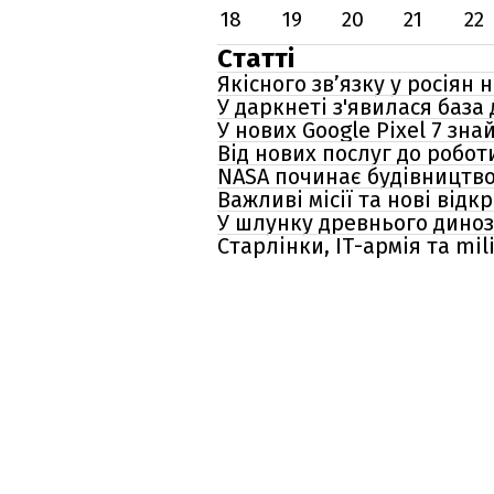
18
19
20
21
22
Статті
Якісного зв’язку у росіян 
У даркнеті з'явилася база
У нових Google Pixel 7 з
Від нових послуг до робот
NASA починає будівництво
Важливі місії та нові відкр
У шлунку древнього диноз
Старлінки, ІТ-армія та mil