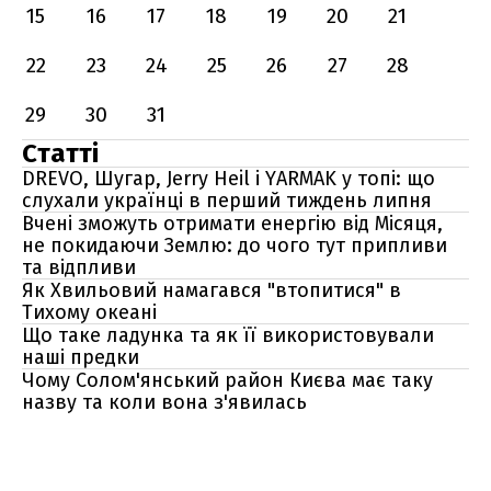
15
16
17
18
19
20
21
22
23
24
25
26
27
28
29
30
31
Статті
DREVO, Шугар, Jerry Heil і YARMAK у топі: що
слухали українці в перший тиждень липня
Вчені зможуть отримати енергію від Місяця,
не покидаючи Землю: до чого тут припливи
та відпливи
Як Хвильовий намагався "втопитися" в
Тихому океані
Що таке ладунка та як її використовували
наші предки
Чому Солом'янський район Києва має таку
назву та коли вона з'явилась