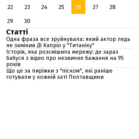
22
23
24
25
26
27
28
29
30
Статті
Одна фраза все зруйнувала: який актор ледь
не замінив Ді Капріо у "Титаніку"
Історія, яка розсмішила мережу: де зараз
бабуся з відео про незвичне бажання на 95
років
Що це за пиріжки з "піском", які раніше
готували у кожній хаті Полтавщини