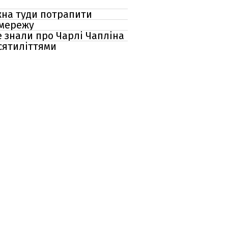
ожна туди потрапити
 мережу
е знали про Чарлі Чапліна
сятиліттями