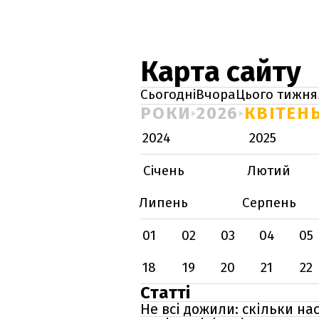
Карта сайту
Сьогодні
Вчора
Цього тижня
РОКИ
2026
КВІТЕН
2024
2025
Січень
Лютий
Липень
Серпень
01
02
03
04
05
18
19
20
21
22
Статті
Не всі дожили: скільки н