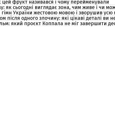
як цей фрукт називався і чому перейменували
у: як сьогодні виглядає зона, чим живе і чи м
 гімн України жестовою мовою і зворушив усю
м після одного злочину: які цікаві деталі ви н
ільм: який проєкт Коппала не міг завершити де