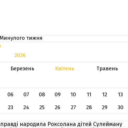
Минулого тижня
Ь
2026
Березень
Квітень
Травень
06
07
08
09
10
11
12
13
23
24
25
26
27
28
29
30
асправді народила Роксолана дітей Сулейману