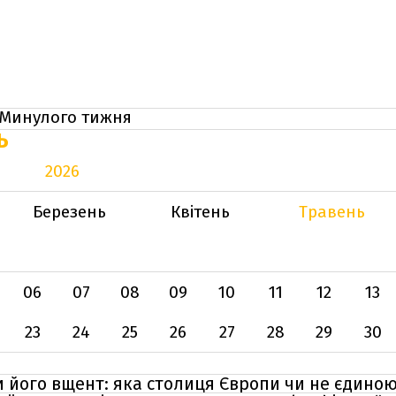
Минулого тижня
Ь
2026
Березень
Квітень
Травень
06
07
08
09
10
11
12
13
23
24
25
26
27
28
29
30
 його вщент: яка столиця Європи чи не єдиною