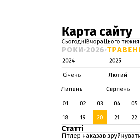
Карта сайту
Сьогодні
Вчора
Цього тижня
РОКИ
2026
ТРАВЕН
2024
2025
Січень
Лютий
Липень
Серпень
01
02
03
04
05
18
19
20
21
22
Статті
Гітлер наказав зруйнувати