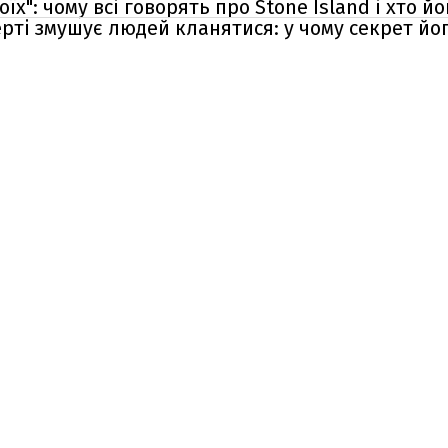
оїх": чому всі говорять про Stone Island і хто й
рті змушує людей кланятися: у чому секрет йо