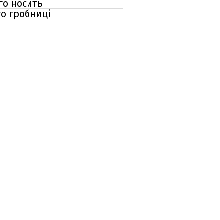
ого носить
го гробниці