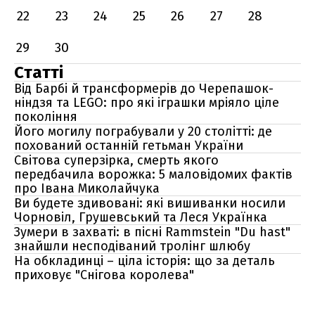
22
23
24
25
26
27
28
29
30
Статті
Від Барбі й трансформерів до Черепашок-
ніндзя та LEGO: про які іграшки мріяло ціле
покоління
Його могилу пограбували у 20 столітті: де
похований останній гетьман України
Світова суперзірка, смерть якого
передбачила ворожка: 5 маловідомих фактів
про Івана Миколайчука
Ви будете здивовані: які вишиванки носили
Чорновіл, Грушевський та Леся Українка
Зумери в захваті: в пісні Rammstein "Du hast"
знайшли несподіваний тролінг шлюбу
На обкладинці – ціла історія: що за деталь
приховує "Снігова королева"