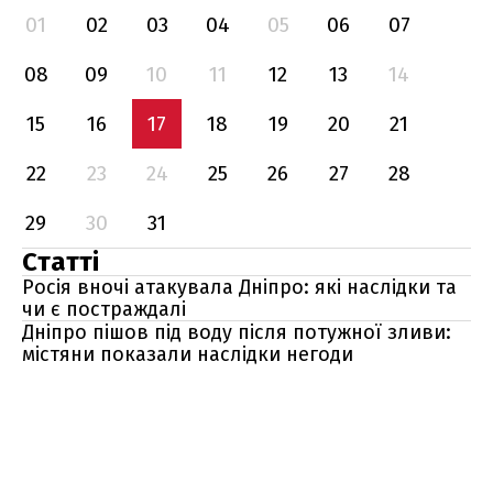
01
02
03
04
05
06
07
08
09
10
11
12
13
14
15
16
17
18
19
20
21
22
23
24
25
26
27
28
29
30
31
Статті
Росія вночі атакувала Дніпро: які наслідки та
чи є постраждалі
Дніпро пішов під воду після потужної зливи:
містяни показали наслідки негоди