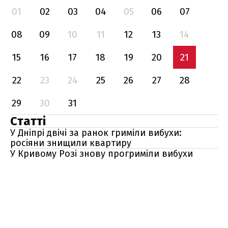
01
02
03
04
05
06
07
08
09
10
11
12
13
14
15
16
17
18
19
20
21
22
23
24
25
26
27
28
29
30
31
Статті
У Дніпрі двічі за ранок гриміли вибухи:
росіяни знищили квартиру
У Кривому Розі знову прогриміли вибухи