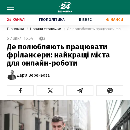
24 КАНАЛ
ГЕОПОЛІТИКА
БІЗНЕС
ФІНАНСИ
Економіка
Новини економіки
Де полюбляють працювати фрілансери: найкращі міста для онлайн-роботи
6 липня,
16:54
2
Де полюбляють працювати
фрілансери: найкращі міста
для онлайн-роботи
Дар'я Вереньова