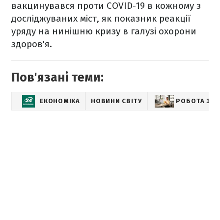
вакцинувався проти COVID-19 в кожному з
досліджуваних міст, як показник реакції
уряду на нинішню кризу в галузі охорони
здоров'я.
Пов'язані теми:
ЕКОНОМІКА
НОВИНИ СВІТУ
РОБОТА ЗА