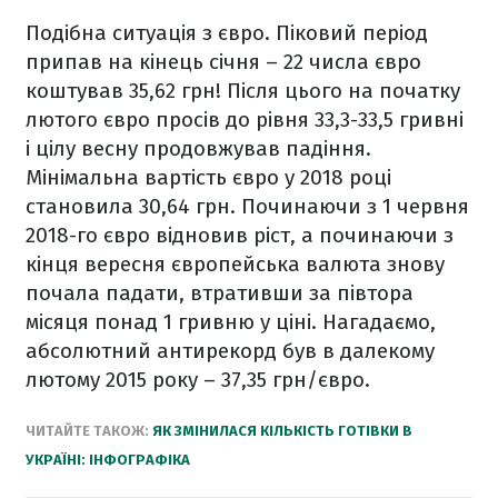
Подібна ситуація з євро. Піковий період
припав на кінець січня – 22 числа євро
коштував 35,62 грн! Після цього на початку
лютого євро просів до рівня 33,3-33,5 гривні
і цілу весну продовжував падіння.
Мінімальна вартість євро у 2018 році
становила 30,64 грн. Починаючи з 1 червня
2018-го євро відновив ріст, а починаючи з
кінця вересня європейська валюта знову
почала падати, втративши за півтора
місяця понад 1 гривню у ціні. Нагадаємо,
абсолютний антирекорд був в далекому
лютому 2015 року – 37,35 грн/євро.
ЧИТАЙТЕ ТАКОЖ:
ЯК ЗМІНИЛАСЯ КІЛЬКІСТЬ ГОТІВКИ В
УКРАЇНІ: ІНФОГРАФІКА