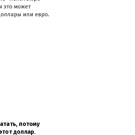
м это может
доллары или евро.
атать, потому
этот доллар.