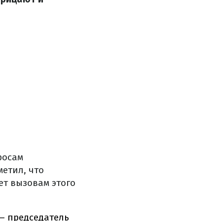
росам
етил, что
ет вызовам этого
– председатель