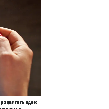
продвигать идею
трицают и