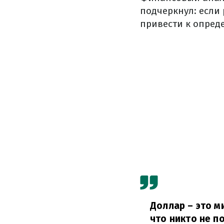
подчеркнул: если 
привести к опред
Доллар – это м
что никто не п