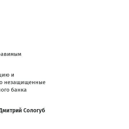
правимым
яцию и
ьно незащищенные
ного банка
 Дмитрий Сологуб