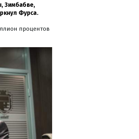
ы, Зимбабве,
ркнул Фурса.
миллион процентов