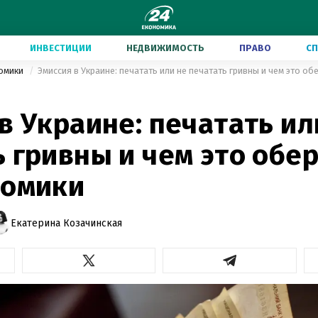
ИНВЕСТИЦИИ
НЕДВИЖИМОСТЬ
ПРАВО
С
номики
Эмиссия в Украине: печатать или не печатать гривны и чем это о
в Украине: печатать ил
 гривны и чем это обе
номики
Екатерина Козачинская