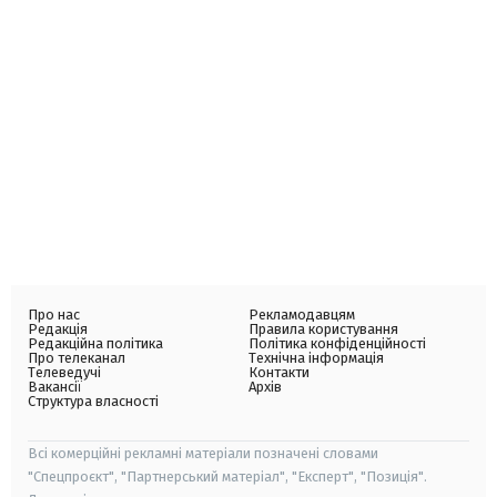
Про нас
Рекламодавцям
Редакція
Правила користування
Редакційна політика
Політика конфіденційності
Про телеканал
Технічна інформація
Телеведучі
Контакти
Вакансії
Архів
Структура власності
Всі комерційні рекламні матеріали позначені словами
"Спецпроєкт", "Партнерський матеріал", "Експерт", "Позиція".