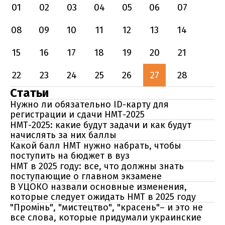
01
02
03
04
05
06
07
08
09
10
11
12
13
14
15
16
17
18
19
20
21
22
23
24
25
26
27
28
Статьи
Нужно ли обязательно ID-карту для
регистрации и сдачи НМТ-2025
НМТ-2025: какие будут задачи и как будут
начислять за них баллы
Какой балл НМТ нужно набрать, чтобы
поступить на бюджет в вуз
НМТ в 2025 году: все, что должны знать
поступающие о главном экзамене
В УЦОКО назвали основные изменения,
которые следует ожидать НМТ в 2025 году
"Промінь", "мистецтво", "красень"– и это не
все слова, которые придумали украинские