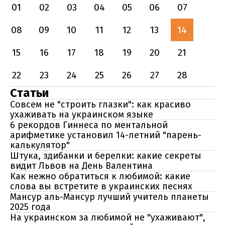
01
02
03
04
05
06
07
08
09
10
11
12
13
14
15
16
17
18
19
20
21
22
23
24
25
26
27
28
Статьи
Совсем не "строить глазки": как красиво
ухаживать на украинском языке
6 рекордов Гиннеса по ментальной
арифметике установил 14-летний "парень-
калькулятор"
Штука, здибанки и берелки: какие секреты
видит Львов на День Валентина
Как нежно обратиться к любимой: какие
слова вы встретите в украинских песнях
Мансур аль-Мансур лучший учитель планеты
2025 года
На украинском за любимой не "ухаживают",