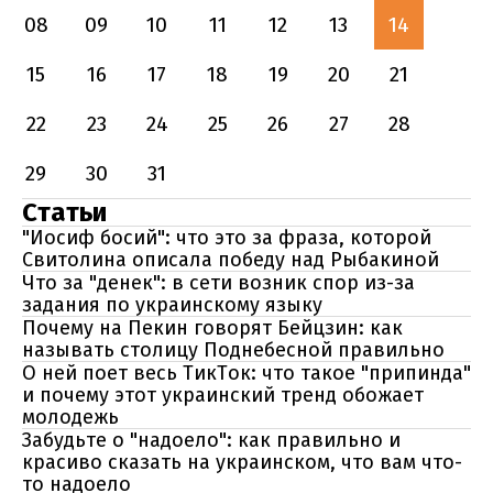
08
09
10
11
12
13
14
15
16
17
18
19
20
21
22
23
24
25
26
27
28
29
30
31
Статьи
"Иосиф босий": что это за фраза, которой
Свитолина описала победу над Рыбакиной
Что за "денек": в сети возник спор из-за
задания по украинскому языку
Почему на Пекин говорят Бейцзин: как
называть столицу Поднебесной правильно
О ней поет весь ТикТок: что такое "припинда"
и почему этот украинский тренд обожает
молодежь
Забудьте о "надоело": как правильно и
красиво сказать на украинском, что вам что-
то надоело