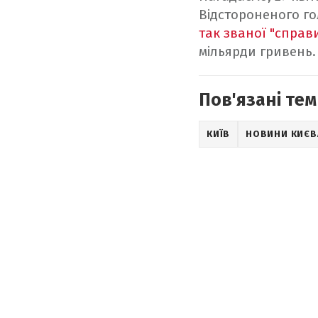
Відстороненого г
так званої "спра
мільярди гривень.
Пов'язані тем
КИЇВ
НОВИНИ КИЄВ