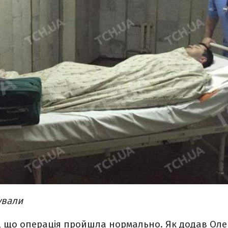
ували
, що операція пройшла нормально. Як додав Оле