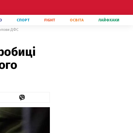
О
СПОРТ
FIGHT
ОСВІТА
ЛАЙФХАКИ
голови ДФС
робиці
ого