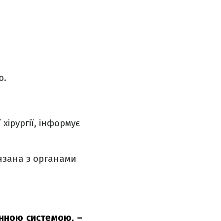
ю.
хірургії, інформує
язана з органами
ринною системою,
–