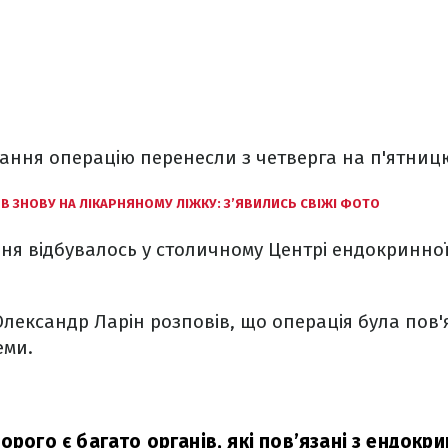
дання операцію перенесли з четверга на п'ятниц
В ЗНОВУ НА ЛІКАРНЯНОМУ ЛІЖКУ: З’ЯВИЛИСЬ СВІЖІ ФОТО
ння відбувалось у столичному Центрі ендокринної 
лександр Ларін розповів, що операція була пов'
еми.
орого є багато органів, які пов’язані з ендок