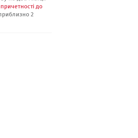
 причетності до
і приблизно 2