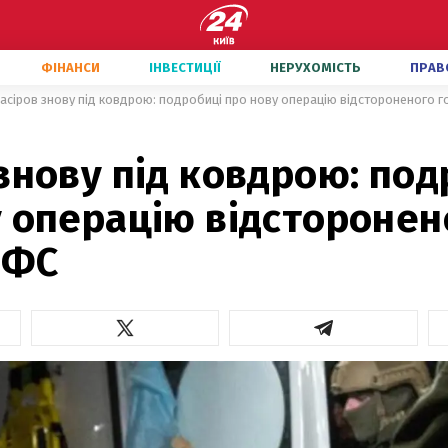
ФІНАНСИ
ІНВЕСТИЦІЇ
НЕРУХОМІСТЬ
ПРАВ
асіров знову під ковдрою: подробиці про нову операцію відстороненого 
знову під ковдрою: под
у операцію відсторонен
ДФС