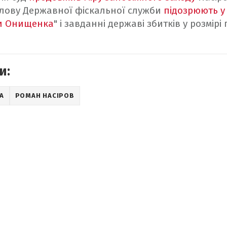
олову Державної фіскальної служби
підозрюють у
ви Онищенка
" і завданні державі збитків у розмір
и:
А
РОМАН НАСІРОВ