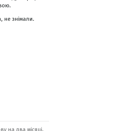
вою.
, не знімали.
ву на два місяці.