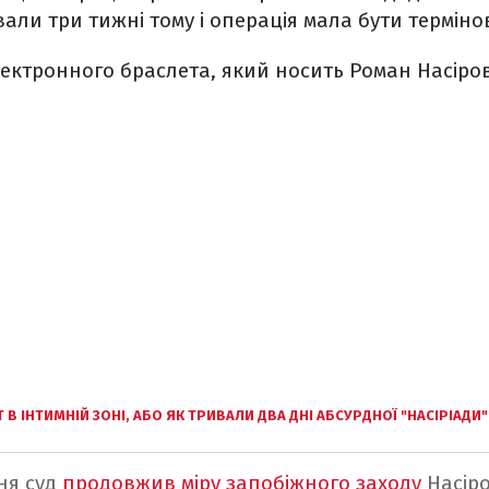
вали три тижні тому і операція мала бути терміно
лектронного браслета, який носить Роман Насіров
 В ІНТИМНІЙ ЗОНІ, АБО ЯК ТРИВАЛИ ДВА ДНІ АБСУРДНОЇ "НАСІРІАДИ"
тня суд
продовжив міру запобіжного заходу
Насіро