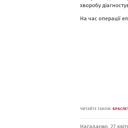
хворобу діагносту
На час операції е
ЧИТАЙТЕ ТАКОЖ:
БРАСЛЕТ
Нагадаємо, 27 кві