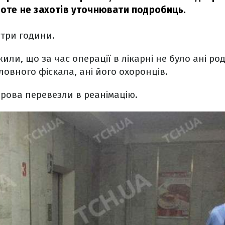
проте не захотів уточнювати подробиць.
 три години.
или, що за час операції в лікарні не було ані ро
ловного фіскала, ані його охоронців.
ірова перевезли в реанімацію.