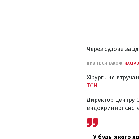
Через судове засі
ДИВІТЬСЯ ТАКОЖ:
НАСІРО
Хірургічне втруча
ТСН
.
Директор центру О
ендокринної сист
У будь-якого хв