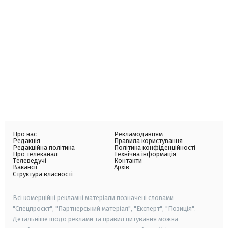
Про нас
Рекламодавцям
Редакція
Правила користування
Редакційна політика
Політика конфіденційності
Про телеканал
Технічна інформація
Телеведучі
Контакти
Вакансії
Архів
Структура власності
Всі комерційні рекламні матеріали позначені словами
"Спецпроєкт", "Партнерський матеріал", "Експерт", "Позиція".
Детальніше щодо реклами та правил цитування можна