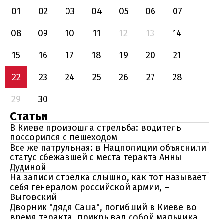
01
02
03
04
05
06
07
08
09
10
11
12
13
14
15
16
17
18
19
20
21
22
23
24
25
26
27
28
29
30
Статьи
В Киеве произошла стрельба: водитель
поссорился с пешеходом
Все же патрульная: в Нацполиции объяснили
статус сбежавшей с места теракта Анны
Дудиной
На записи стрелка слышно, как тот называет
себя генералом российской армии, –
Выговский
Дворник "дядя Саша", погибший в Киеве во
время теракта, прикрывал собой мальчика