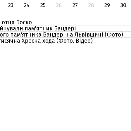
23
24
25
26
27
28
29
30
 отця Боско
уйнували пам'ятник Бандері
ого пам'ятника Бандері на Львівщині (Фото)
тисячна Хресна хода (Фото. Відео)