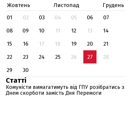
Жовтень
Листопад
Грудень
01
02
03
04
05
06
07
08
09
10
11
12
13
14
15
16
17
18
19
20
21
22
23
24
25
26
27
28
29
30
Статті
Комуністи вимагатимуть від ГПУ розібратись з
Днем скорботи замість Дня Перемоги