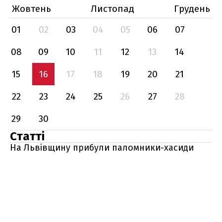
Жовтень
Листопад
Грудень
01
02
03
04
05
06
07
08
09
10
11
12
13
14
15
16
17
18
19
20
21
22
23
24
25
26
27
28
29
30
Статті
На Львівщину прибули паломники-хасиди