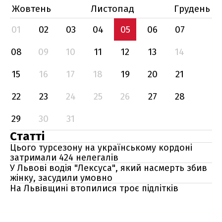
Жовтень
Листопад
Грудень
01
02
03
04
05
06
07
08
09
10
11
12
13
14
15
16
17
18
19
20
21
22
23
24
25
26
27
28
29
30
31
Статті
Цього турсезону на українському кордоні
затримали 424 нелегалів
У Львові водія "Лексуса", який насмерть збив
жінку, засудили умовно
На Львівщині втопилися троє підлітків