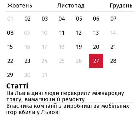
Жовтень
Листопад
Грудень
01
02
03
04
05
06
07
08
09
10
11
12
13
14
15
16
17
18
19
20
21
22
23
24
25
26
27
28
29
30
31
Статті
На Львівщині люди перекрили міжнародну
трасу, вимагаючи її ремонту
Власника компанії з виробництва мобільних
ігор вбили у Львові