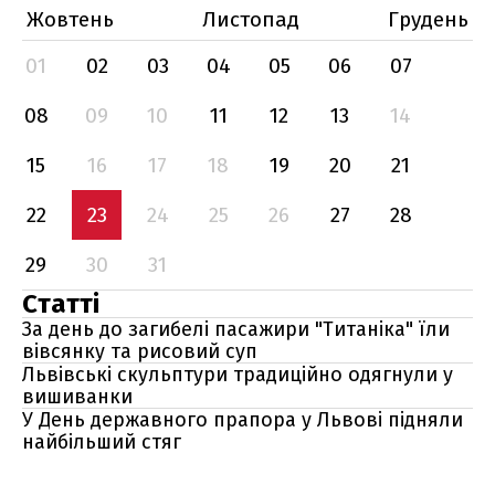
Жовтень
Листопад
Грудень
01
02
03
04
05
06
07
08
09
10
11
12
13
14
15
16
17
18
19
20
21
22
23
24
25
26
27
28
29
30
31
Статті
За день до загибелі пасажири "Титаніка" їли
вівсянку та рисовий суп
Львівські скульптури традиційно одягнули у
вишиванки
У День державного прапора у Львові підняли
найбільший стяг