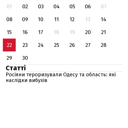
01
02
03
04
05
06
07
08
09
10
11
12
13
14
15
16
17
18
19
20
21
22
23
24
25
26
27
28
29
30
Статті
Росіяни тероризували Одесу та область: які
наслідки вибухів