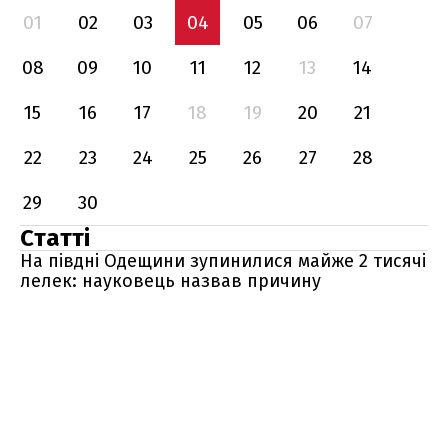
01
02
03
04
05
06
07
08
09
10
11
12
13
14
15
16
17
18
19
20
21
22
23
24
25
26
27
28
29
30
Статті
На півдні Одещини зупинилися майже 2 тисячі
лелек: науковець назвав причину