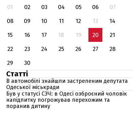
01
02
03
04
05
06
07
08
09
10
11
12
13
14
15
16
17
18
19
20
21
22
23
24
25
26
27
28
29
30
Статті
В автомобілі знайшли застреленим депутата
Одеської міськради
Був у статусі СЗЧ: в Одесі озброєний чоловік
напідпитку погрожував перехожим та
поранив дитину