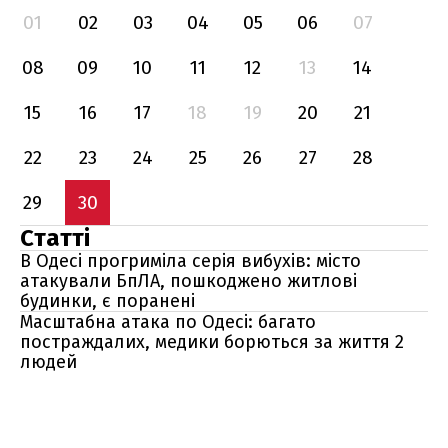
01
02
03
04
05
06
07
08
09
10
11
12
13
14
15
16
17
18
19
20
21
22
23
24
25
26
27
28
29
30
Статті
В Одесі прогриміла серія вибухів: місто
атакували БпЛА, пошкоджено житлові
будинки, є поранені
Масштабна атака по Одесі: багато
постраждалих, медики борються за життя 2
людей