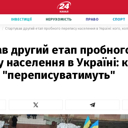
ІНВЕСТИЦІЇ
НЕРУХОМІСТЬ
ПРАВО
СПОРТ
и
Стартував другий етап пробного перепису населення в Україні: кого, кол
в другий етап пробног
 населення в Україні: к
к "переписуватимуть"