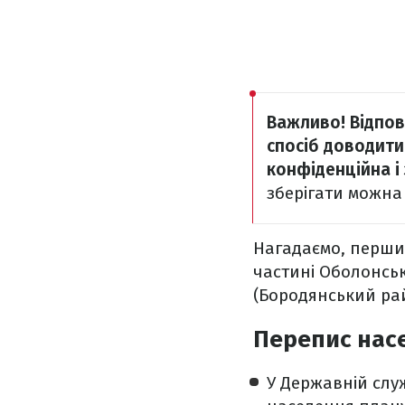
Важливо!
Відпов
спосіб доводит
конфіденційна і
зберігати можна
Нагадаємо, перши
частині Оболонсько
(Бородянський ра
Перепис насе
У Державній слу