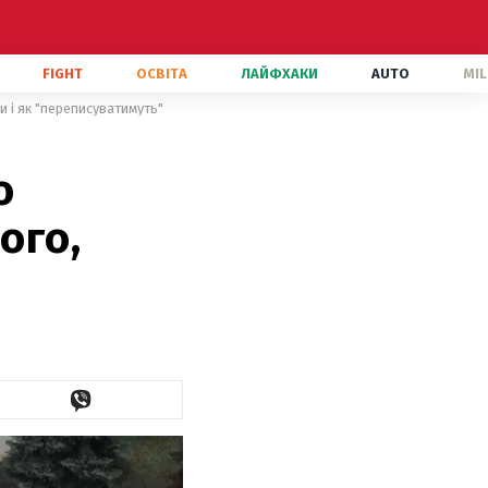
FIGHT
ОСВІТА
ЛАЙФХАКИ
AUTO
MIL
и і як "переписуватимуть"
о
ого,