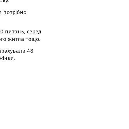
оку.
я потрібно
0 питань, серед
ного житла тощо.
нарахували 48
жінки.