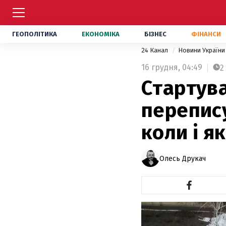
ГЕОПОЛІТИКА
ЕКОНОМІКА
БІЗНЕС
ФІНАНСИ
24 Канал
Новини Україн
16 грудня,
04:49
2
Стартува
перепису
коли і я
Олесь Друкач