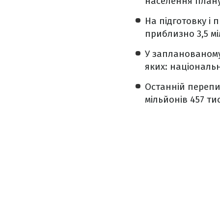
населення плану
На підготовку і
приблизно 3,5 м
У запланованому
яких: національн
Останній перепис
мільйонів 457 тис