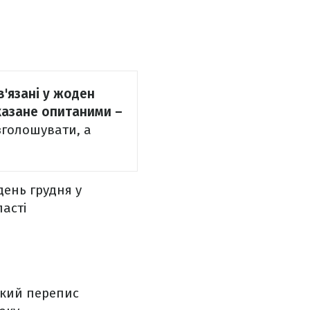
в'язані у жоден
сказане опитаними –
зголошувати, а
ень грудня у
ласті
ький перепис