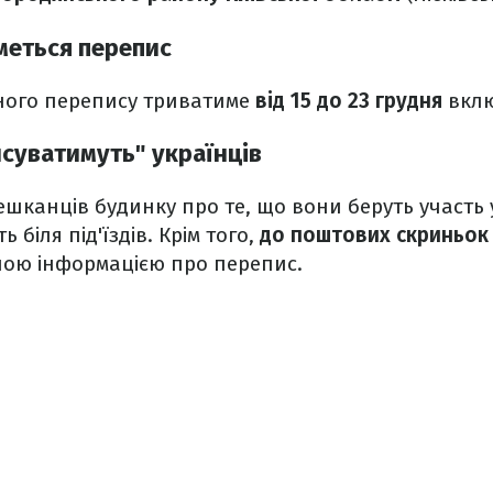
меться перепис
ного перепису триватиме
від 15 до 23 грудня
вклю
исуватимуть" українців
шканців будинку про те, що вони беруть участь
ь біля під'їздів. Крім того,
до поштових скриньок
ною інформацією про перепис.