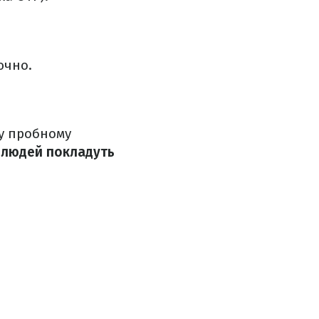
чно.
 у пробному
 людей покладуть