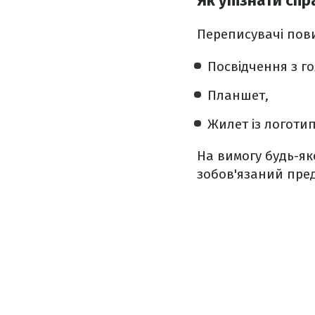
Як упізнати сп
Переписувачі пови
Посвідчення з г
Планшет,
Жилет із логотип
На вимогу будь-як
зобов'язаний пред