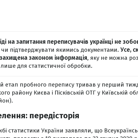
іді на запитання переписувачів українці не зобо
и
чи підтверджувати якимись документами.
Усе, 
 захищена законом інформація
, яку не можна ро
 лише для статистичної обробки.
й етап пробного перепису тривав у перший тижд
го району Києва і Пісківській ОТГ у Київській об
йон).
лення: передісторія
жбі статистики України заявляли, що Всеукраїнс