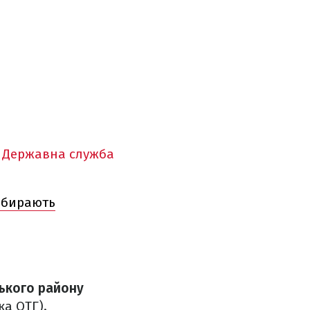
а
Державна служба
набирають
ького району
ка ОТГ).