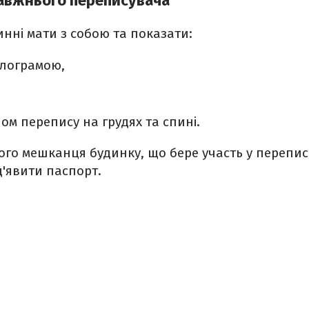
равжнього переписувача
нні мати з собою та показати:
олограмою,
ом перепису на грудях та спині.
ого мешканця будинку, що бере участь у перепис
'явити паспорт.