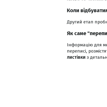
Коли відбувати
Другий етап проб
Як саме "переп
Інформацію для ме
переписі, розмістят
листівки
з деталь