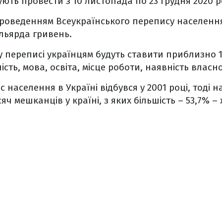
ють провести з 10 листопада по 23 грудня 2020 р
 проведенням Всеукраїнського перепису населенн
ільярда гривень.
 переписі українцям будуть ставити приблизно 1
ість, мова, освіта, місце роботи, наявність влас
 населення в Україні відбувся у 2001 році, тоді 
яч мешканців у країні, з яких більшість – 53,7% – 