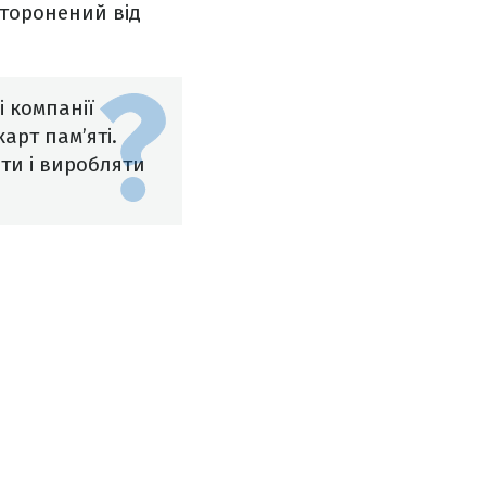
сторонений від
і компанії
арт пам’яті.
яти і виробляти