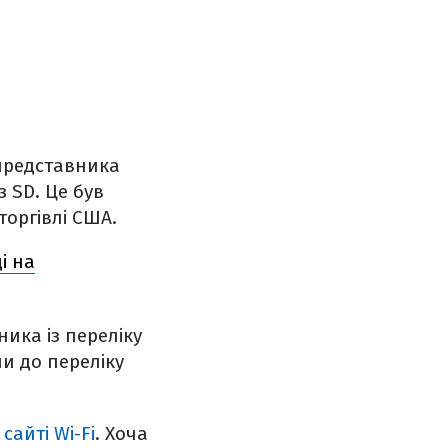
представника
 SD. Це був
оргівлі США.
і на
ика із переліку
и до переліку
сайті Wi-Fi
. Хоча