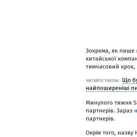
Зокрема, як пише
китайської компан
тимчасовий крок,
Що бу
ЧИТАЙТЕ ТАКОЖ:
найпоширеніші п
Минулого тижня SD
партнерів. Зараз
н
партнерів.
Окрім того, назву