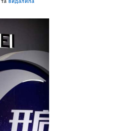
 та
видалила