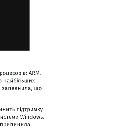
роцесорів: ARM,
із найбільших
– запевнила, що
пинить підтримку
системи Windows.
t припинила