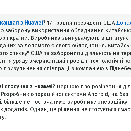
скандал з Huawei
?
17 травня президент США
Дона
о заборону використання обладнання китайсько
орії країни. Виробника звинувачують в шпигунств
даних за допомогою свого обладнання.
Китайсь
го списку" США та заборонили діяльність на тери
ення уряду американські провідні технологічні к
 призупинення співпраці із компанією з Піднебе
ві стосунки з Huawei?
Першою про розірвання діл
. Розробник операційної системи Android, на баз
, більше не постачатиме виробнику операційку 
х додатків. Однак, це рішення не стосується смар
гу.