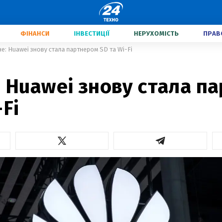
ФІНАНСИ
ІНВЕСТИЦІЇ
НЕРУХОМІСТЬ
ПРАВ
не: Huawei знову стала партнером SD та Wi-Fi
: Huawei знову стала п
-Fi