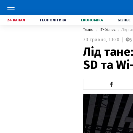
24 КАНАЛ
ГЕОПОЛІТИКА
ЕКОНОМІКА
БІЗНЕС
Техно
IT-бізнес
Лід та
30 травня,
10:20
5
Лід тане
SD та Wi