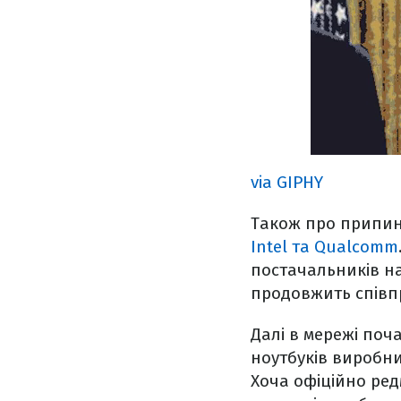
via GIPHY
Також про припин
Intel та Qualcomm
постачальників на
продовжить співп
Далі в мережі поч
ноутбуків виробни
Хоча офіційно ред