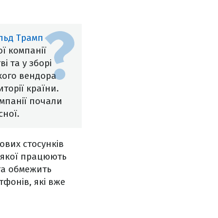
льд Трамп
ї компанії
і та у зборі
кого вендора
торії країни.
омпанії почали
сної.
ових стосунків
і якої працюють
та обмежить
тфонів, які вже