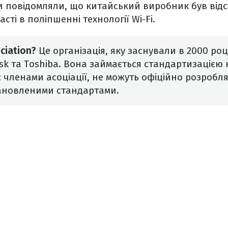
ми повідомляли, що китайський виробник був від
сті в поліпшенні технології Wi-Fi.
ciation?
Це організація, яку заснували в 2000 роц
sk та Toshiba. Вона займається стандартизацією к
 є членами асоціації, не можуть офіційно розробл
тановленими стандартами.