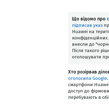
Що відомо про
підписав указ
пр
Huawei на терит
конфіденційних 
внесли до "чорно
Після такого ріш
оголошувати про
Хто розірвав діло
оголосила Google
смартфони Huawei
доступ до фірмови
перебувають в обі