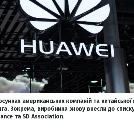
тосунках американських компаній та китайської 
ига. Зокрема, виробника знову внесли до списк
iance та SD Association.