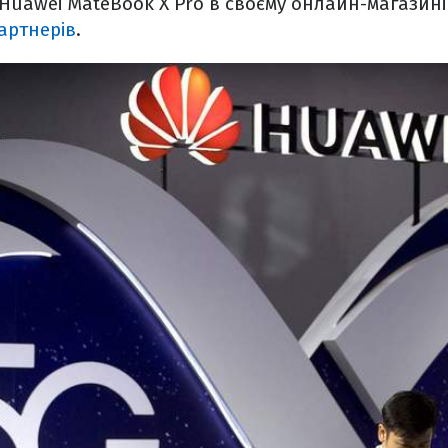
Huawei MateBook X Pro в своєму онлайн-магазині
партнерів
.