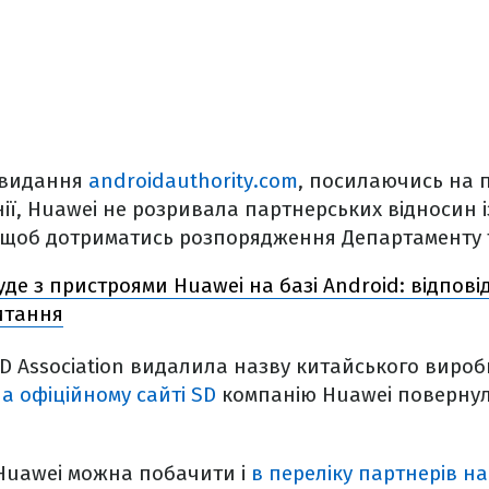
 видання
androidauthority.com
, посилаючись на 
ії, Huawei не розривала партнерських відносин із
 щоб дотриматись розпорядження Департаменту т
де з пристроями Huawei на базі Android: відповід
итання
 Association видалила назву китайського виробн
а офіційному сайті SD
компанію Huawei повернул
 Huawei можна побачити і
в переліку партнерів на 