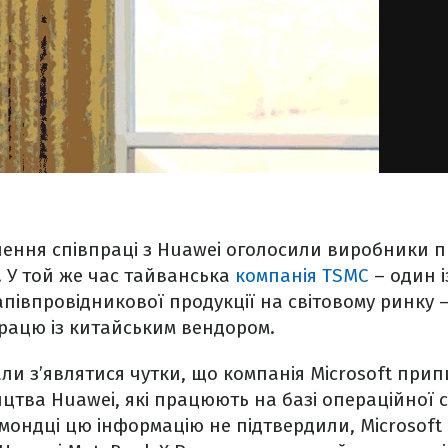
ення співпраці з Huawei оголосили виробники п
. У той же час тайванська
компанія TSMC
– один 
півпровідникової продукції на світовому ринку 
рацю із китайським вендором.
али з’являтися чутки, що компанія Microsoft при
цтва Huawei, які працюють на базі операційної 
мондці цю інформацію не підтвердили, Microsof